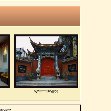
安宁市博物馆
博物馆