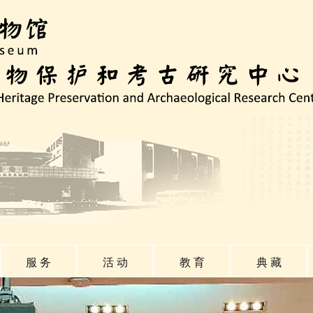
服 务
活 动
教 育
典 藏