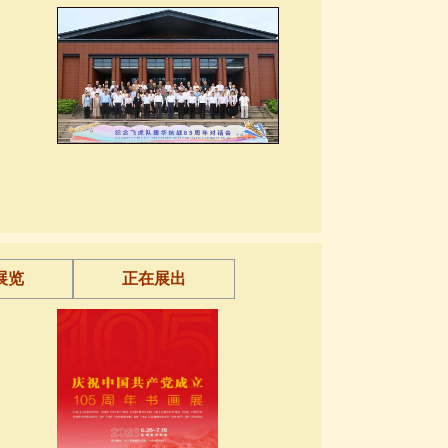
展览
正在展出