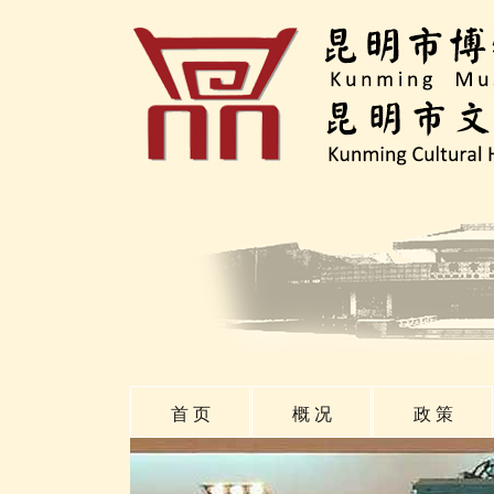
首 页
概 况
政 策