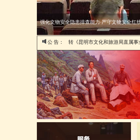
强化文物安全隐患排查能力·严守文物安全红线
公 告：
转《昆明市文化和旅游局直属事业