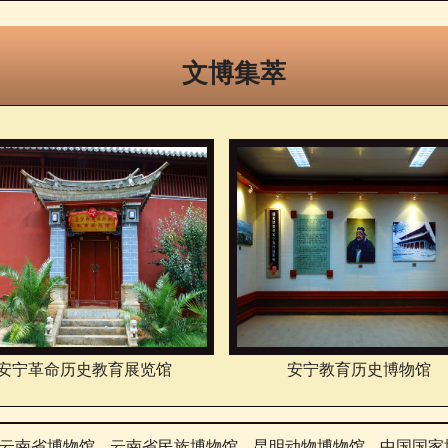
文博集萃
安宁革命历史教育展览馆
安宁教育历史博物馆
云南省博物馆
云南省民族博物馆
昆明动物博物馆
中国国家