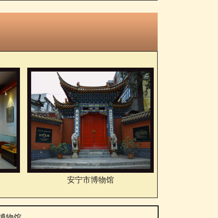
安宁市博物馆
博物馆