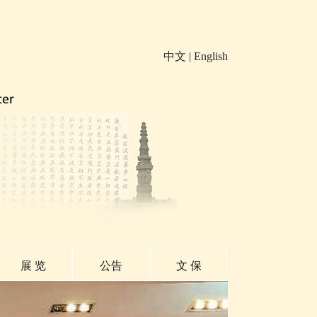
中文
|
English
展 览
公告
文 保