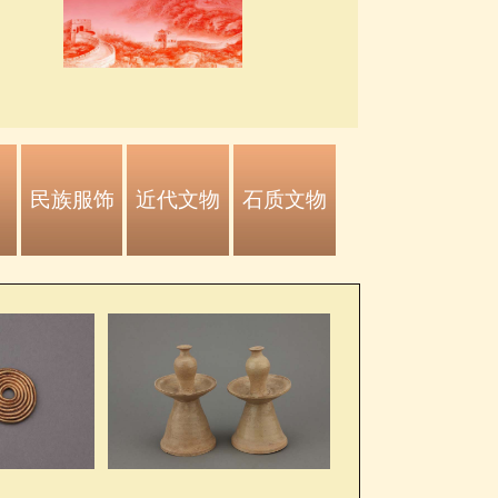
民族服饰
近代文物
石质文物