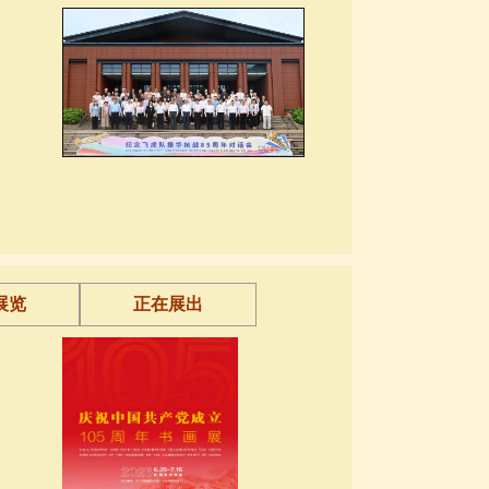
展览
正在展出