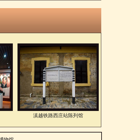
滇越铁路西庄站陈列馆
博物馆