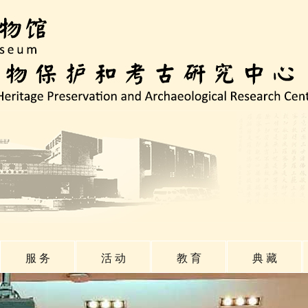
服 务
活 动
教 育
典 藏