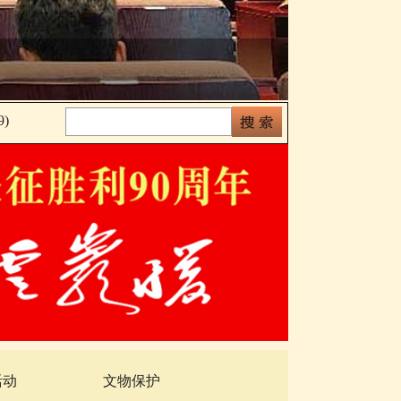
我馆赴柳州参加
)
活动
文物保护