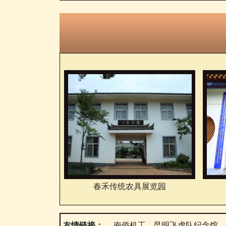
春禾传统农具展览园
友情链接：
南侨机工
昆明飞虎队纪念馆