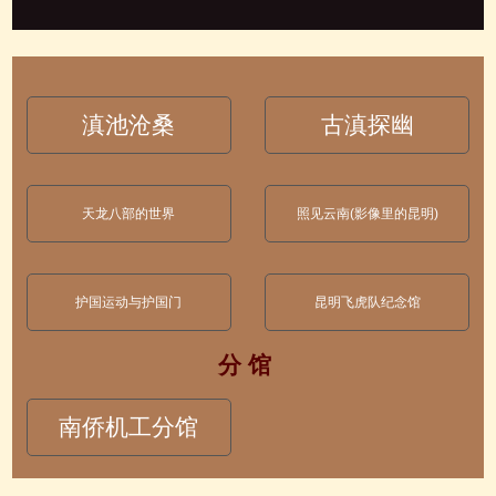
滇池沧桑
古滇探幽
天龙八部的世界
照见云南(影像里的昆明)
护国运动与护国门
昆明飞虎队纪念馆
分 馆
南侨机工分馆