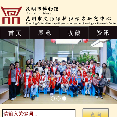
展 览
资 讯
首 页
收 藏