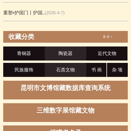
重塑•护国门丨护国..
(2026-4-7)
收藏分类
更 多 +
青铜器
陶瓷器
近代文物
民族服饰
石质文物
书 画
杂 项
昆明市文博馆藏数据库查询系统
三维数字展馆藏文物