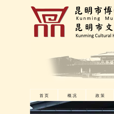
首 页
概 况
政 策