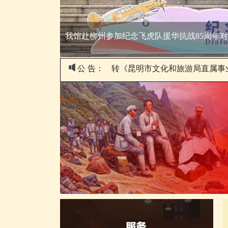
国宝再现《清明上河图》——穿越千年汴京，
公 告：
转《昆明市文化和旅游局直属事业