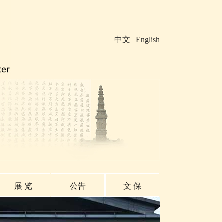
中文
|
English
展 览
公告
文 保