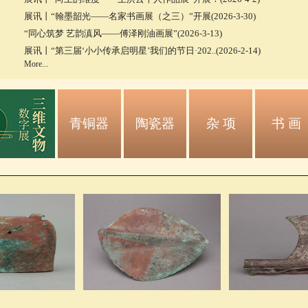
展讯丨“翰墨韶光——名家书画展（之三）”开展(2026-3-30)
“同心筑梦 艺韵滇风——傅泽刚油画展”(2026-3-13)
展讯丨“第三届‘小小传承启明星’我们的节日·202..(2026-2-14)
More...
青铜器
陶瓷器
杂 项
书 画