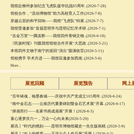
我馆赴柳州参加纪念飞虎队援华抗战85周年..(2026-7-28)
馆校合作，“流动博物馆”助力高校育人工作(2026-7-8)
穿越云层的和平回响——我馆“飞虎队”特展..(2026-7-7)
我馆受邀参加“首届昆明学与昆明记忆学术研..(2026-7-1)
“吉金万里”一隅滇辉——我馆四件青铜文物..(2026-6-18)
《民族时报》刊载我馆馆校合作开展“大思政..(2026-5-21)
本馆四件文物于南宁的巡回“演出”圆满收官(2026-5-11)
馆校携手 学术共进 ——我馆应邀参加西南..(2026-5-6)
More...
展览回顾
展览预告
网上
“百年铸魂，翰墨春城——庆祝中共产党成立105周年..(2026-6-24)
“南中金石志——云南历代重要碑刻暨金石艺术展”开幕..(2026-6-17)
“择扇而行——名家书画成扇展”开展！(2026-6-5)
童心逐梦庆六一，万众一心向未来(2026-5-29)
展讯丨“时代的镌刻——昆明市博物馆藏史一先生版画精..(2026-5-9)
展讯丨“向上的维度——王洪云个人作品展”开展！(2026-4-2)