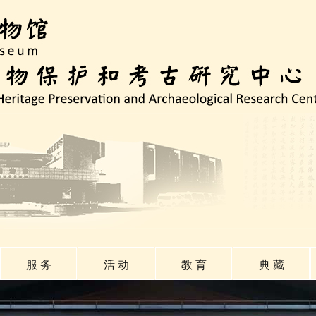
服 务
活 动
教 育
典 藏