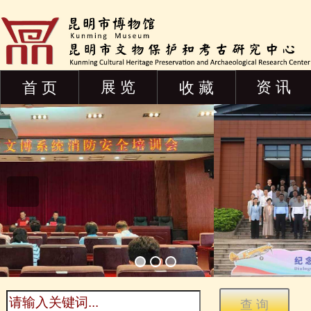
展 览
资 讯
首 页
收 藏