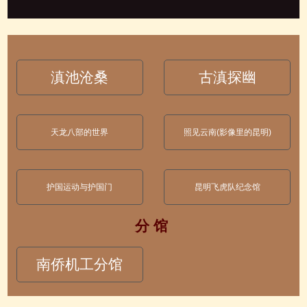
滇池沧桑
古滇探幽
天龙八部的世界
照见云南(影像里的昆明)
护国运动与护国门
昆明飞虎队纪念馆
分 馆
南侨机工分馆