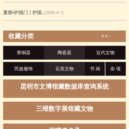
重塑•护国门丨护国..
(2026-4-7)
收藏分类
更 多 +
青铜器
陶瓷器
近代文物
民族服饰
石质文物
书 画
杂 项
昆明市文博馆藏数据库查询系统
三维数字展馆藏文物