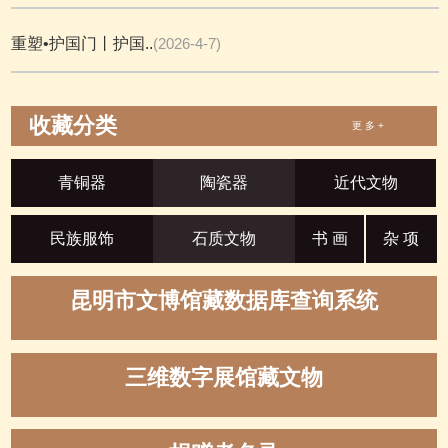
重塑•护国门丨护国..
(2026-4-7)
收藏分类
更 多 +
青铜器
陶瓷器
近代文物
民族服饰
石质文物
书 画
杂 项
昆明市文博馆藏数据库查询系统
三维数字展馆藏文物