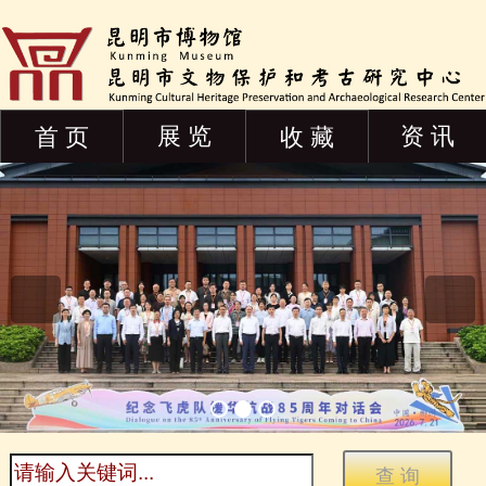
展 览
资 讯
首 页
收 藏