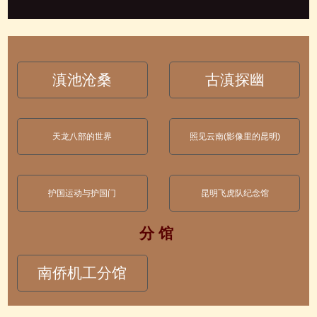
滇池沧桑
古滇探幽
天龙八部的世界
照见云南(影像里的昆明)
护国运动与护国门
昆明飞虎队纪念馆
分 馆
南侨机工分馆