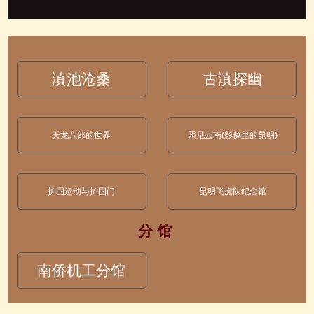
滇池沧桑
古滇探幽
天龙八部的世界
照见云南(影像里的昆明)
护国运动与护国门
昆明飞虎队纪念馆
分 馆
南侨机工分馆