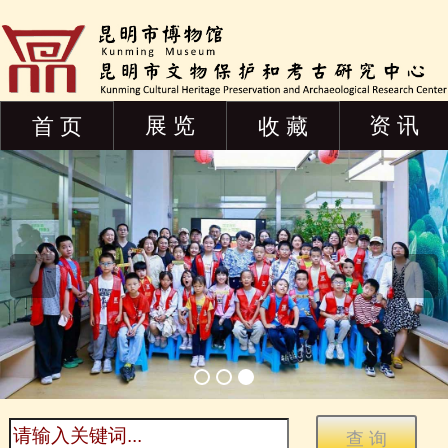
展 览
资 讯
首 页
收 藏