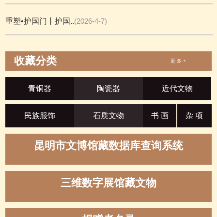
重塑•护国门丨护国..
(2026-4-7)
收藏分类
更 多 +
青铜器
陶瓷器
近代文物
民族服饰
石质文物
书 画
杂 项
昆明市文博馆藏数据库查询系统
三维数字展馆藏文物