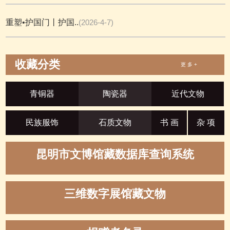
重塑•护国门丨护国..
(2026-4-7)
收藏分类
更 多 +
青铜器
陶瓷器
近代文物
民族服饰
石质文物
书 画
杂 项
昆明市文博馆藏数据库查询系统
三维数字展馆藏文物