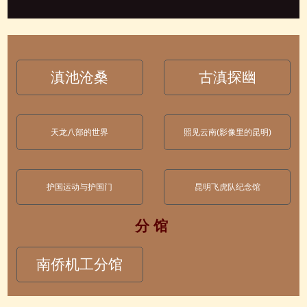
滇池沧桑
古滇探幽
天龙八部的世界
照见云南(影像里的昆明)
护国运动与护国门
昆明飞虎队纪念馆
分 馆
南侨机工分馆