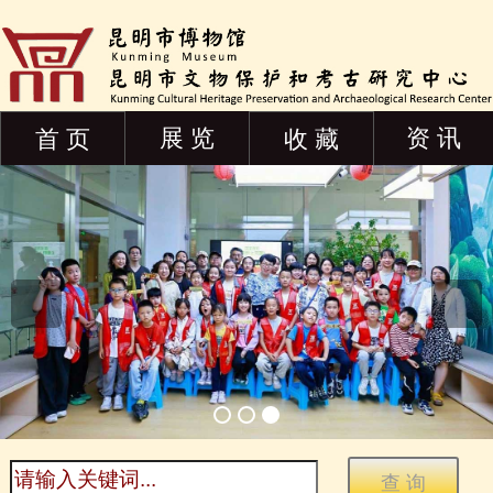
展 览
资 讯
首 页
收 藏