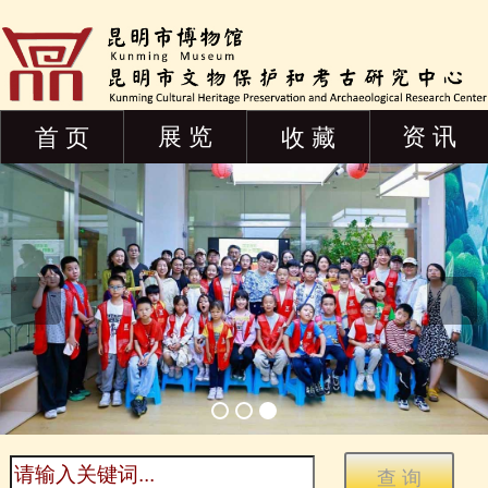
展 览
资 讯
首 页
收 藏