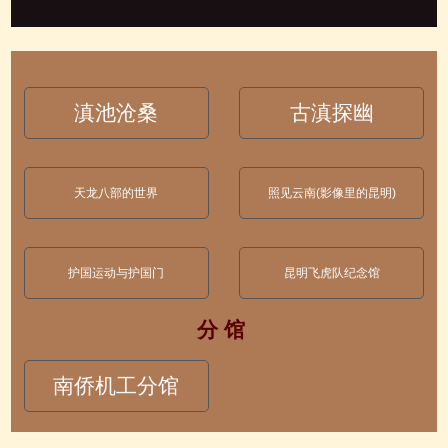
滇池沧桑
古滇探幽
天龙八部的世界
照见云南(影像里的昆明)
护国运动与护国门
昆明飞虎队纪念馆
分 馆
南侨机工分馆