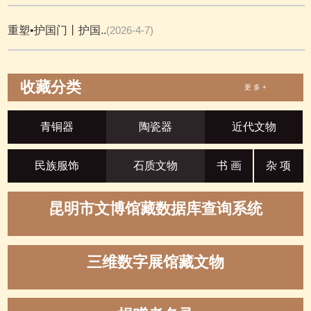
重塑•护国门丨护国..
(2026-4-7)
收藏分类
更 多 +
青铜器
陶瓷器
近代文物
民族服饰
石质文物
书 画
杂 项
昆明市文博馆藏数据库查询系统
三维数字展馆藏文物