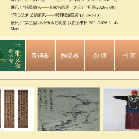
展讯丨“翰墨韶光——名家书画展（之三）”开展(2026-3-30)
“同心筑梦 艺韵滇风——傅泽刚油画展”(2026-3-13)
展讯丨“第三届‘小小传承启明星’我们的节日·202..(2026-2-14)
More...
青铜器
陶瓷器
杂 项
书 画