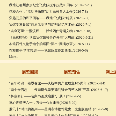
我馆赴柳州参加纪念飞虎队援华抗战85周年..(2026-7-28)
馆校合作，“流动博物馆”助力高校育人工作(2026-7-8)
穿越云层的和平回响——我馆“飞虎队”特展..(2026-7-7)
我馆受邀参加“首届昆明学与昆明记忆学术研..(2026-7-1)
“吉金万里”一隅滇辉——我馆四件青铜文物..(2026-6-18)
《民族时报》刊载我馆馆校合作开展“大思政..(2026-5-21)
本馆四件文物于南宁的巡回“演出”圆满收官(2026-5-11)
馆校携手 学术共进 ——我馆应邀参加西南..(2026-5-6)
More...
展览回顾
展览预告
网上
“百年铸魂，翰墨春城——庆祝中共产党成立105周年..(2026-6-24)
“南中金石志——云南历代重要碑刻暨金石艺术展”开幕..(2026-6-17)
“择扇而行——名家书画成扇展”开展！(2026-6-5)
童心逐梦庆六一，万众一心向未来(2026-5-29)
展讯丨“时代的镌刻——昆明市博物馆藏史一先生版画精..(2026-5-9)
展讯丨“向上的维度——王洪云个人作品展”开展！(2026-4-2)