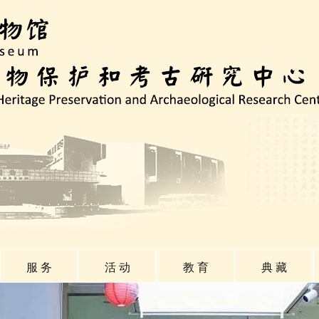
服 务
活 动
教 育
典 藏