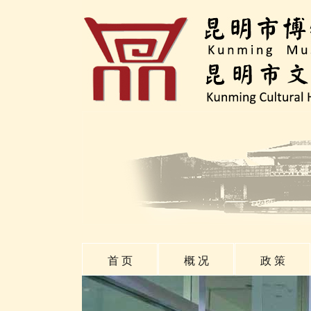
首 页
概 况
政 策