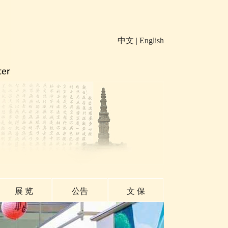
中文
|
English
展 览
公告
文 保