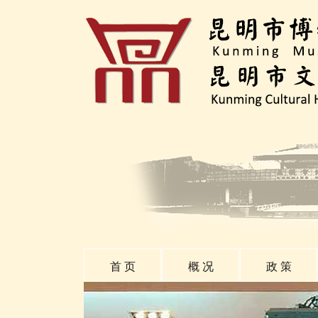
首 页
概 况
政 策