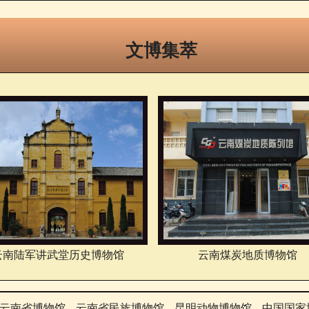
文博集萃
云南陆军讲武堂历史博物馆
云南煤炭地质博物馆
云南省博物馆
云南省民族博物馆
昆明动物博物馆
中国国家