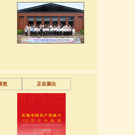
展览
正在展出