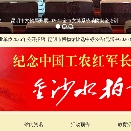
——昆明市文物局开展2026年全市文博系统消防安全培训
单位2026年公开招聘
昆明市博物馆比选中标公告(昆博中2026-9
馆内资讯
活动预告
教育