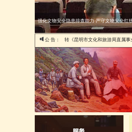
强化文物安全隐患排查能力·严守文物安全红线
公 告：
转《昆明市文化和旅游局直属事业