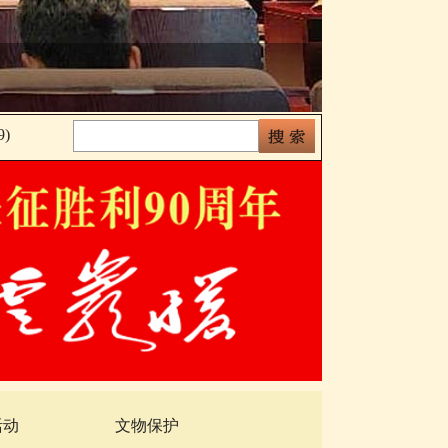
我馆赴柳州参加
)
活动
文物保护