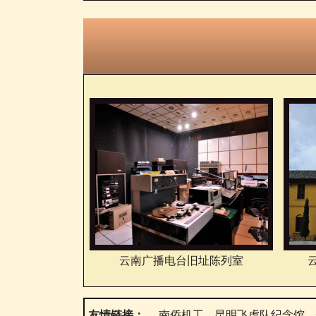
云南广播电台旧址陈列室
友情链接：
南侨机工
昆明飞虎队纪念馆