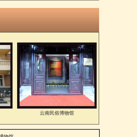
云南民俗博物馆
博物馆