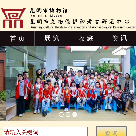
展 览
资 讯
首 页
收 藏