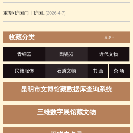
重塑•护国门丨护国..
(2026-4-7)
收藏分类
更 多 +
青铜器
陶瓷器
近代文物
民族服饰
石质文物
书 画
杂 项
昆明市文博馆藏数据库查询系统
三维数字展馆藏文物