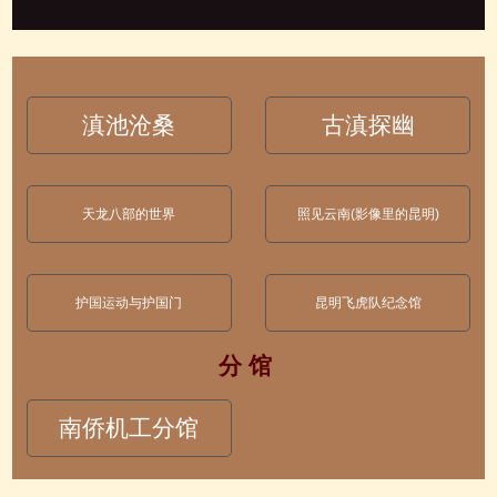
滇池沧桑
古滇探幽
天龙八部的世界
照见云南(影像里的昆明)
护国运动与护国门
昆明飞虎队纪念馆
分 馆
南侨机工分馆