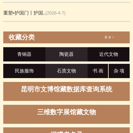
重塑•护国门丨护国..
(2026-4-7)
收藏分类
更 多 +
青铜器
陶瓷器
近代文物
民族服饰
石质文物
书 画
杂 项
昆明市文博馆藏数据库查询系统
三维数字展馆藏文物