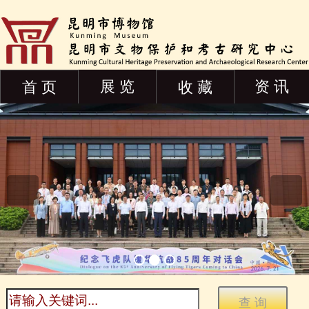
展 览
资 讯
首 页
收 藏