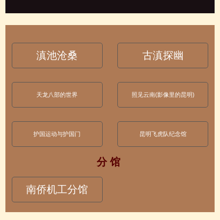
滇池沧桑
古滇探幽
天龙八部的世界
照见云南(影像里的昆明)
护国运动与护国门
昆明飞虎队纪念馆
分 馆
南侨机工分馆