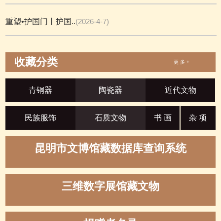
重塑•护国门丨护国..
(2026-4-7)
收藏分类
更 多 +
青铜器
陶瓷器
近代文物
民族服饰
石质文物
书 画
杂 项
昆明市文博馆藏数据库查询系统
三维数字展馆藏文物