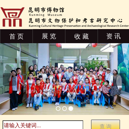
展 览
资 讯
首 页
收 藏