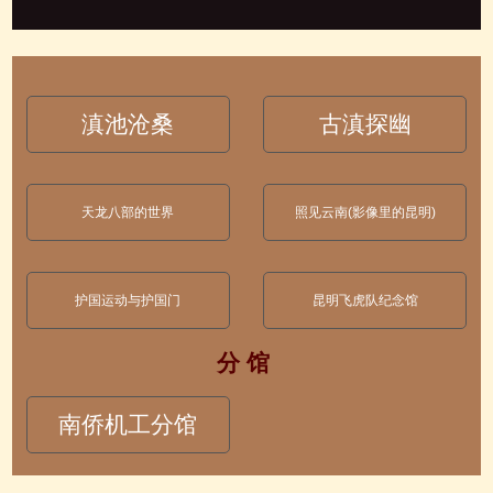
滇池沧桑
古滇探幽
天龙八部的世界
照见云南(影像里的昆明)
护国运动与护国门
昆明飞虎队纪念馆
分 馆
南侨机工分馆