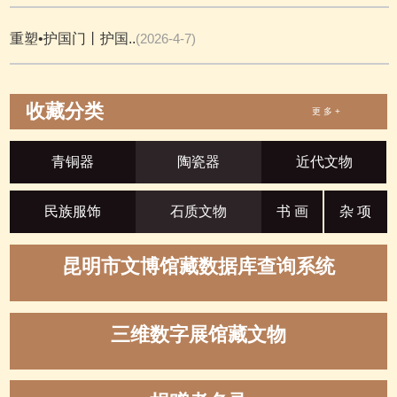
重塑•护国门丨护国..
(2026-4-7)
收藏分类
更 多 +
青铜器
陶瓷器
近代文物
民族服饰
石质文物
书 画
杂 项
昆明市文博馆藏数据库查询系统
三维数字展馆藏文物