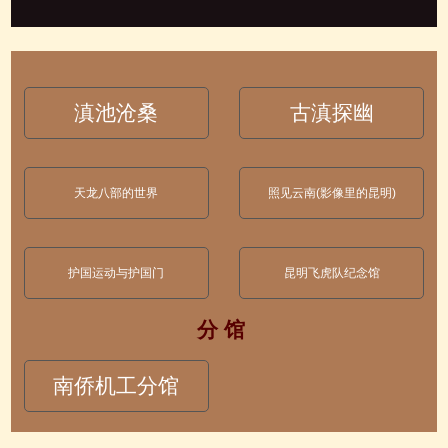
滇池沧桑
古滇探幽
天龙八部的世界
照见云南(影像里的昆明)
护国运动与护国门
昆明飞虎队纪念馆
分 馆
南侨机工分馆