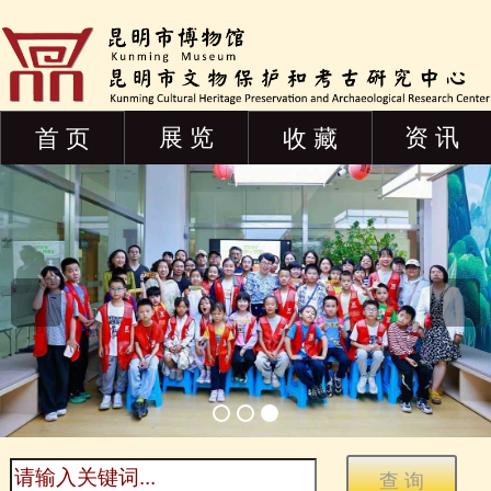
展 览
资 讯
首 页
收 藏