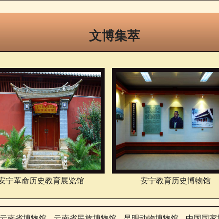
文博集萃
安宁革命历史教育展览馆
安宁教育历史博物馆
云南省博物馆
云南省民族博物馆
昆明动物博物馆
中国国家