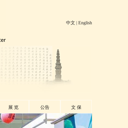
中文
|
English
展 览
公告
文 保