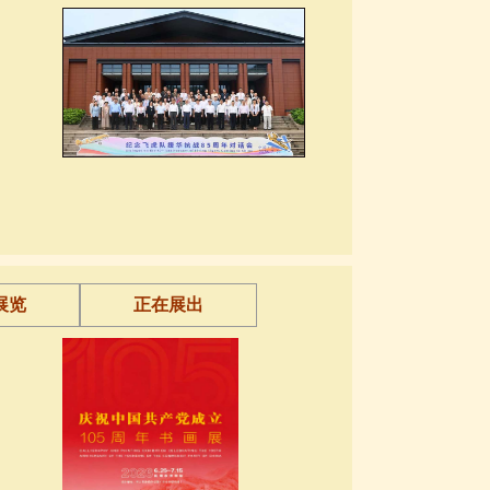
展览
正在展出