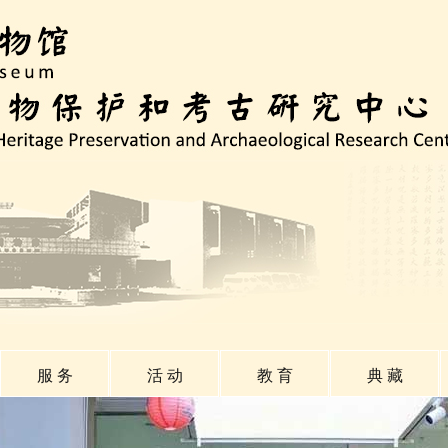
服 务
活 动
教 育
典 藏