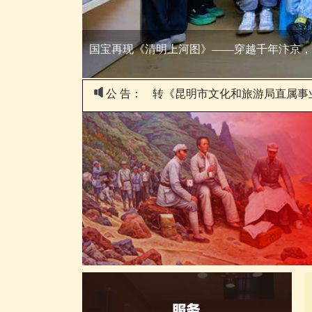
国宝再现《清明上河图》——穿越千年汴京，
公 告：
转《昆明市文化和旅游局直属事业