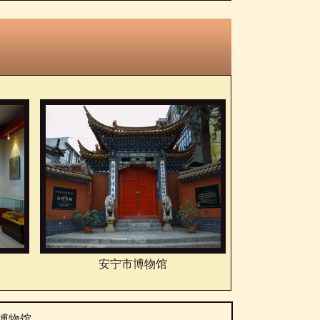
安宁市博物馆
博物馆