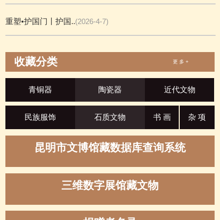
重塑•护国门丨护国..
(2026-4-7)
收藏分类
更 多 +
青铜器
陶瓷器
近代文物
民族服饰
石质文物
书 画
杂 项
昆明市文博馆藏数据库查询系统
三维数字展馆藏文物