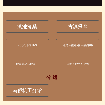
滇池沧桑
古滇探幽
天龙八部的世界
照见云南(影像里的昆明)
护国运动与护国门
昆明飞虎队纪念馆
分 馆
南侨机工分馆