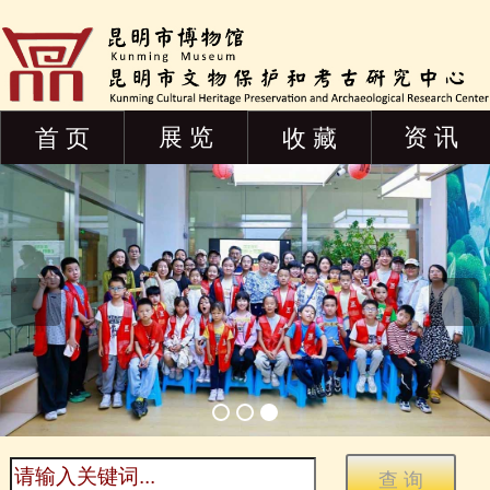
展 览
资 讯
首 页
收 藏