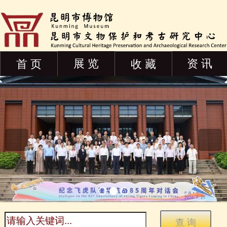
展 览
资 讯
首 页
收 藏