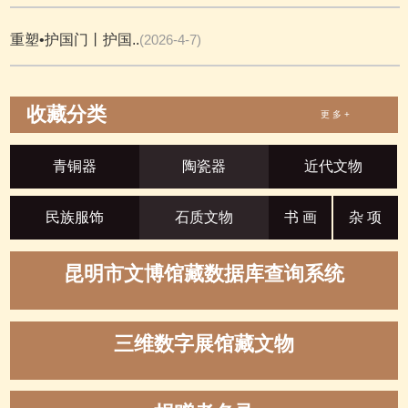
重塑•护国门丨护国..
(2026-4-7)
收藏分类
更 多 +
青铜器
陶瓷器
近代文物
民族服饰
石质文物
书 画
杂 项
昆明市文博馆藏数据库查询系统
三维数字展馆藏文物