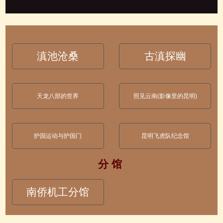
滇池沧桑
古滇探幽
天龙八部的世界
照见云南(影像里的昆明)
护国运动与护国门
昆明飞虎队纪念馆
分 馆
南侨机工分馆