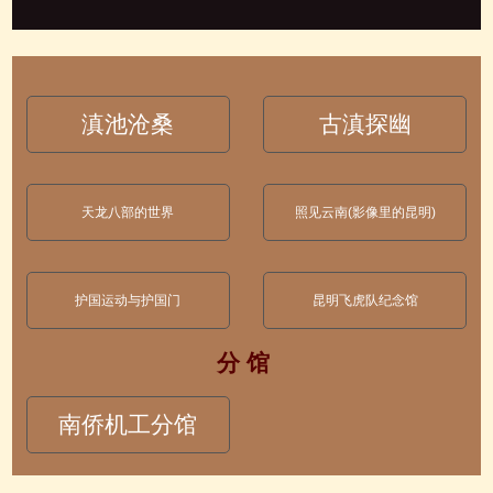
滇池沧桑
古滇探幽
天龙八部的世界
照见云南(影像里的昆明)
护国运动与护国门
昆明飞虎队纪念馆
分 馆
南侨机工分馆