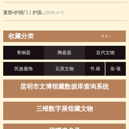
重塑•护国门丨护国..
(2026-4-7)
收藏分类
更 多 +
青铜器
陶瓷器
近代文物
民族服饰
石质文物
书 画
杂 项
昆明市文博馆藏数据库查询系统
三维数字展馆藏文物