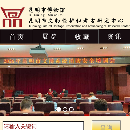
展 览
资 讯
首 页
收 藏