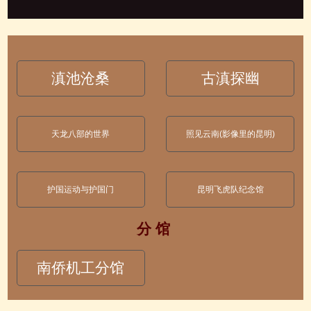
滇池沧桑
古滇探幽
天龙八部的世界
照见云南(影像里的昆明)
护国运动与护国门
昆明飞虎队纪念馆
分 馆
南侨机工分馆