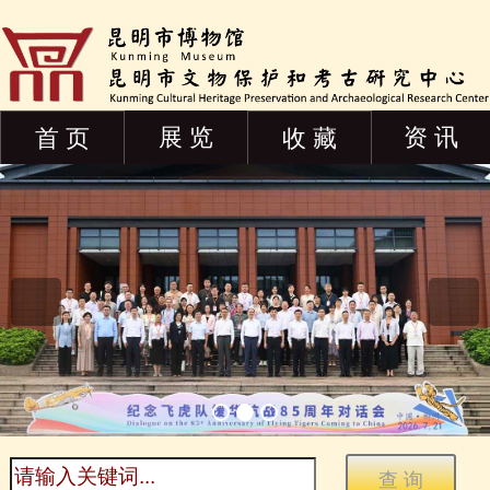
展 览
资 讯
首 页
收 藏