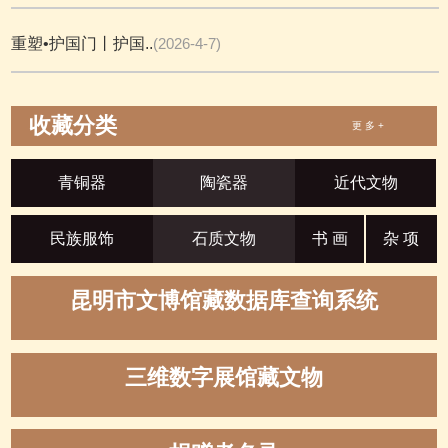
重塑•护国门丨护国..
(2026-4-7)
收藏分类
更 多 +
青铜器
陶瓷器
近代文物
民族服饰
石质文物
书 画
杂 项
昆明市文博馆藏数据库查询系统
三维数字展馆藏文物