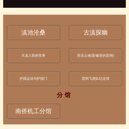
滇池沧桑
古滇探幽
天龙八部的世界
照见云南(影像里的昆明)
护国运动与护国门
昆明飞虎队纪念馆
分 馆
南侨机工分馆