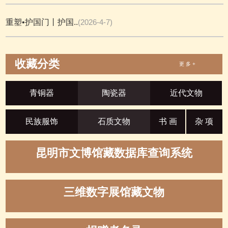
重塑•护国门丨护国..
(2026-4-7)
收藏分类
更 多 +
青铜器
陶瓷器
近代文物
民族服饰
石质文物
书 画
杂 项
昆明市文博馆藏数据库查询系统
三维数字展馆藏文物