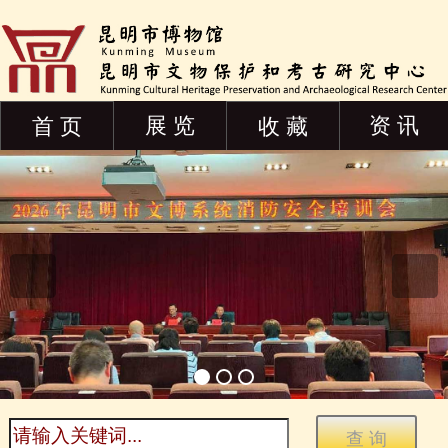
展 览
资 讯
首 页
收 藏