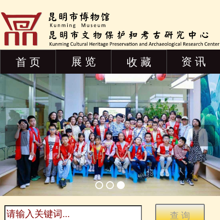
展 览
资 讯
首 页
收 藏