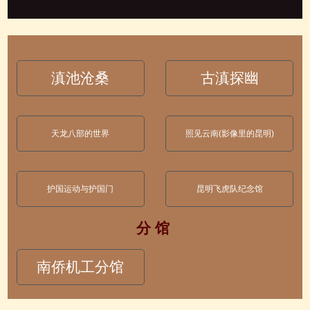
滇池沧桑
古滇探幽
天龙八部的世界
照见云南(影像里的昆明)
护国运动与护国门
昆明飞虎队纪念馆
分 馆
南侨机工分馆