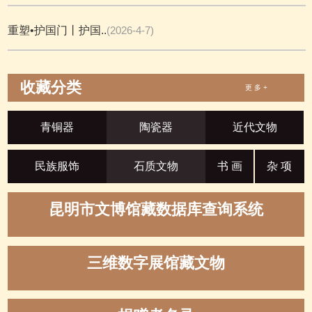
重塑•护国门丨护国..
(2026-4-7)
收藏分类
更 多 +
青铜器
陶瓷器
近代文物
民族服饰
石质文物
书 画
杂 项
昆明市文博馆藏数据库查询系统
三维数字展馆藏文物