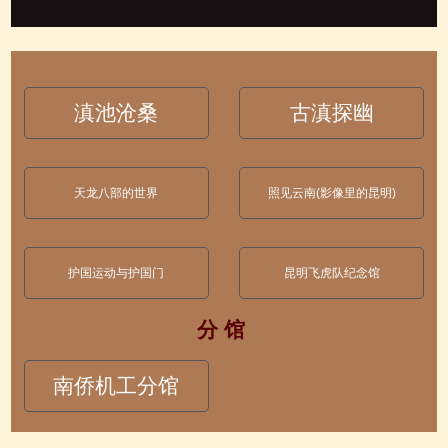
滇池沧桑
古滇探幽
天龙八部的世界
照见云南(影像里的昆明)
护国运动与护国门
昆明飞虎队纪念馆
分 馆
南侨机工分馆