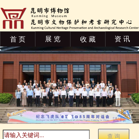
展 览
资 讯
首 页
收 藏