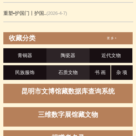
重塑•护国门丨护国..
(2026-4-7)
收藏分类
更 多 +
青铜器
陶瓷器
近代文物
民族服饰
石质文物
书 画
杂 项
昆明市文博馆藏数据库查询系统
三维数字展馆藏文物