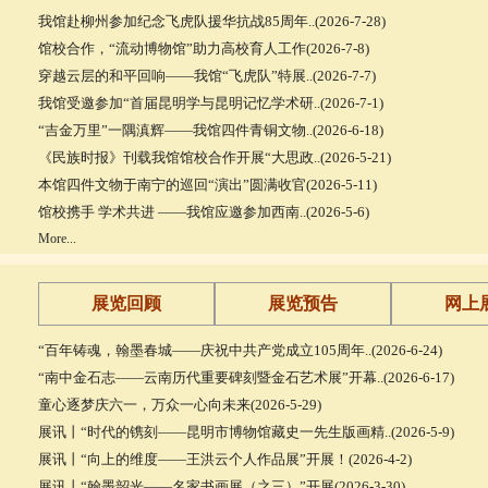
我馆赴柳州参加纪念飞虎队援华抗战85周年..(2026-7-28)
馆校合作，“流动博物馆”助力高校育人工作(2026-7-8)
穿越云层的和平回响——我馆“飞虎队”特展..(2026-7-7)
我馆受邀参加“首届昆明学与昆明记忆学术研..(2026-7-1)
“吉金万里”一隅滇辉——我馆四件青铜文物..(2026-6-18)
《民族时报》刊载我馆馆校合作开展“大思政..(2026-5-21)
本馆四件文物于南宁的巡回“演出”圆满收官(2026-5-11)
馆校携手 学术共进 ——我馆应邀参加西南..(2026-5-6)
More...
展览回顾
展览预告
网上
“百年铸魂，翰墨春城——庆祝中共产党成立105周年..(2026-6-24)
“南中金石志——云南历代重要碑刻暨金石艺术展”开幕..(2026-6-17)
童心逐梦庆六一，万众一心向未来(2026-5-29)
展讯丨“时代的镌刻——昆明市博物馆藏史一先生版画精..(2026-5-9)
展讯丨“向上的维度——王洪云个人作品展”开展！(2026-4-2)
展讯丨“翰墨韶光——名家书画展（之三）”开展(2026-3-30)