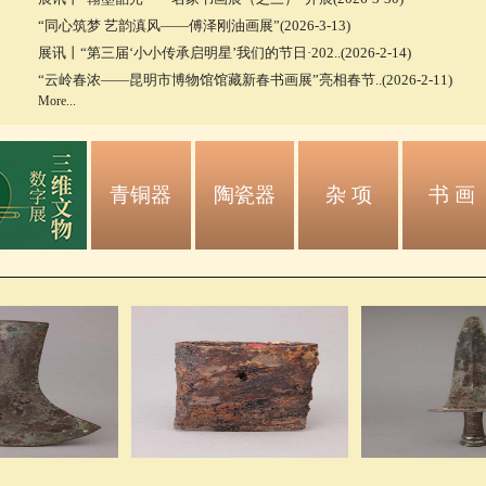
“同心筑梦 艺韵滇风——傅泽刚油画展”(2026-3-13)
展讯丨“第三届‘小小传承启明星’我们的节日·202..(2026-2-14)
“云岭春浓——昆明市博物馆馆藏新春书画展”亮相春节..(2026-2-11)
More...
青铜器
陶瓷器
杂 项
书 画