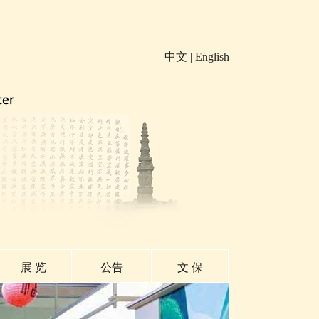
中文
|
English
展 览
公告
文 保