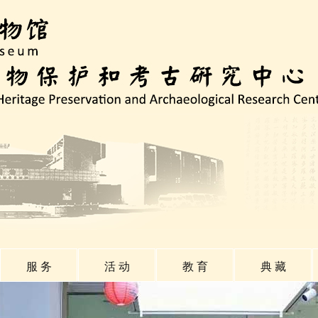
服 务
活 动
教 育
典 藏