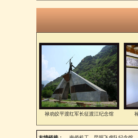
禄劝皎平渡红军长征渡江纪念馆
友情链接：
南侨机工
昆明飞虎队纪念馆