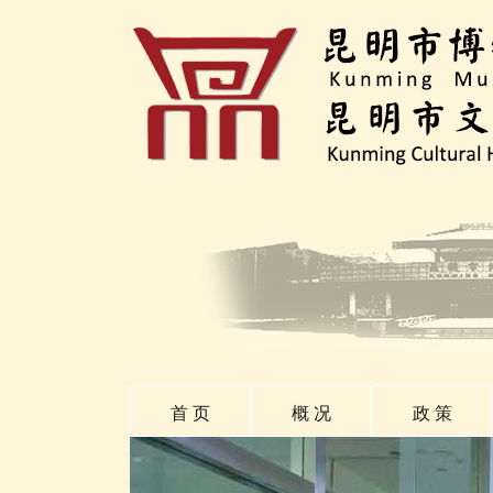
首 页
概 况
政 策