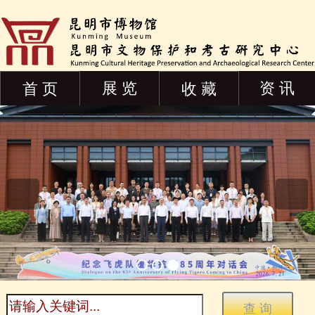
展 览
资 讯
首 页
收 藏