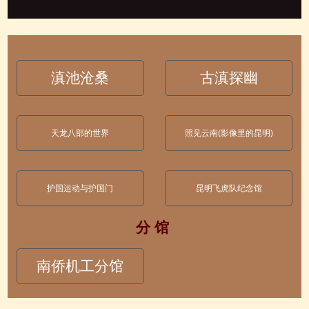
滇池沧桑
古滇探幽
天龙八部的世界
照见云南(影像里的昆明)
护国运动与护国门
昆明飞虎队纪念馆
分 馆
南侨机工分馆