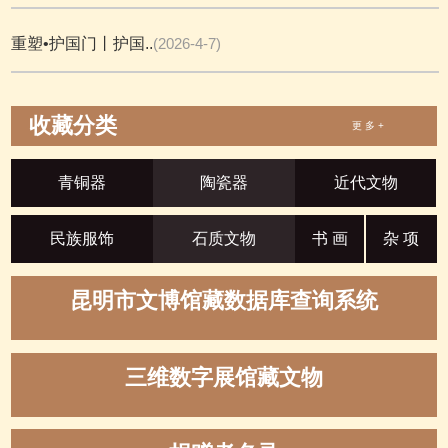
重塑•护国门丨护国..
(2026-4-7)
收藏分类
更 多 +
青铜器
陶瓷器
近代文物
民族服饰
石质文物
书 画
杂 项
昆明市文博馆藏数据库查询系统
三维数字展馆藏文物