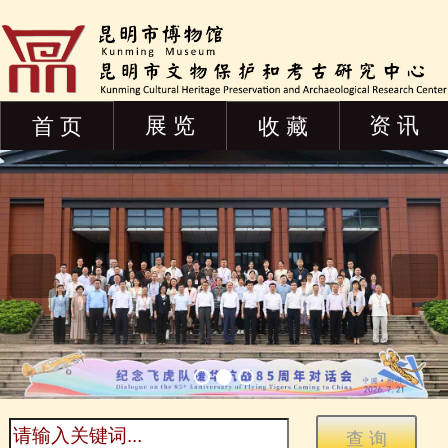
展 览
资 讯
首 页
收 藏