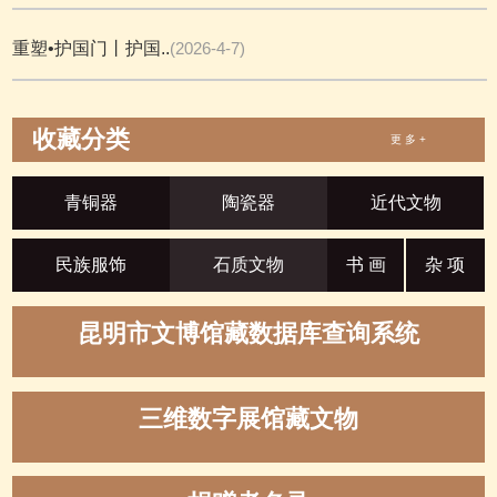
重塑•护国门丨护国..
(2026-4-7)
收藏分类
更 多 +
青铜器
陶瓷器
近代文物
民族服饰
石质文物
书 画
杂 项
昆明市文博馆藏数据库查询系统
三维数字展馆藏文物