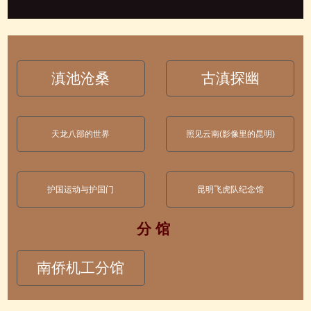
滇池沧桑
古滇探幽
天龙八部的世界
照见云南(影像里的昆明)
护国运动与护国门
昆明飞虎队纪念馆
分 馆
南侨机工分馆