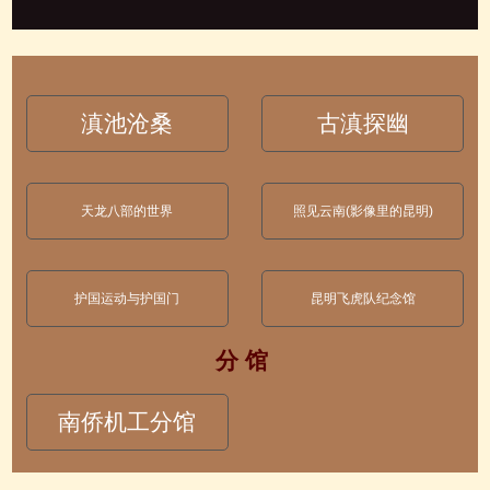
滇池沧桑
古滇探幽
天龙八部的世界
照见云南(影像里的昆明)
护国运动与护国门
昆明飞虎队纪念馆
分 馆
南侨机工分馆