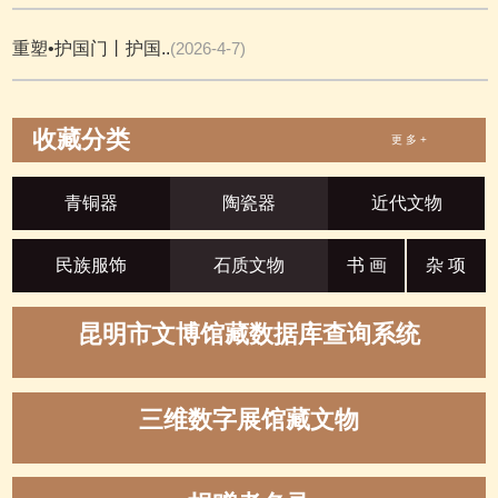
重塑•护国门丨护国..
(2026-4-7)
收藏分类
更 多 +
青铜器
陶瓷器
近代文物
民族服饰
石质文物
书 画
杂 项
昆明市文博馆藏数据库查询系统
三维数字展馆藏文物