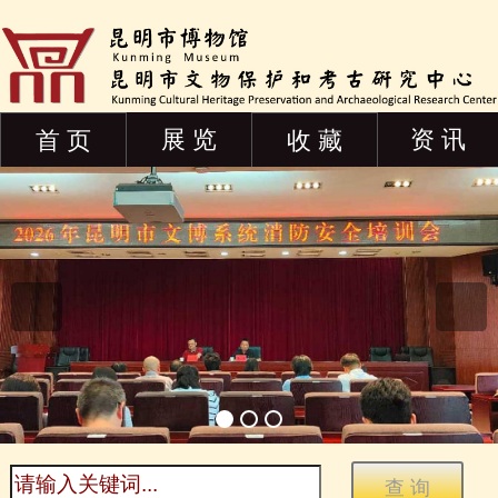
展 览
资 讯
首 页
收 藏