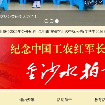
这场公益研学太绝了！
单位2026年公开招聘
昆明市博物馆比选中标公告(昆博中2026-9
馆内资讯
活动预告
教育