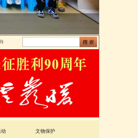
)
活动
文物保护