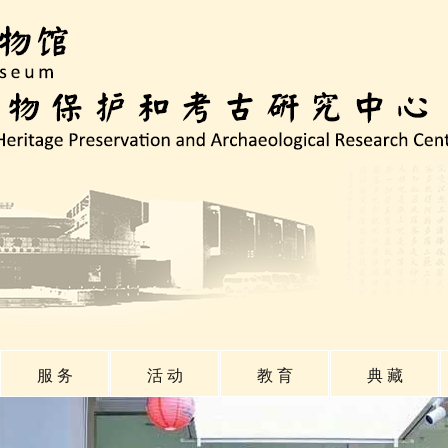
服 务
活 动
教 育
典 藏