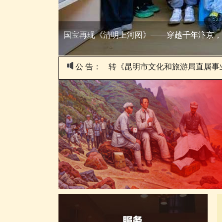
国宝再现《清明上河图》——穿越千年汴京，
公 告：
转《昆明市文化和旅游局直属事业