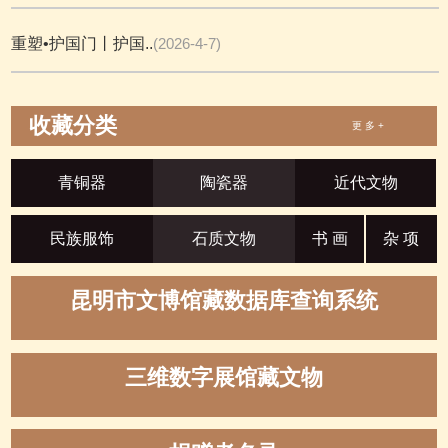
重塑•护国门丨护国..
(2026-4-7)
收藏分类
更 多 +
青铜器
陶瓷器
近代文物
民族服饰
石质文物
书 画
杂 项
昆明市文博馆藏数据库查询系统
三维数字展馆藏文物