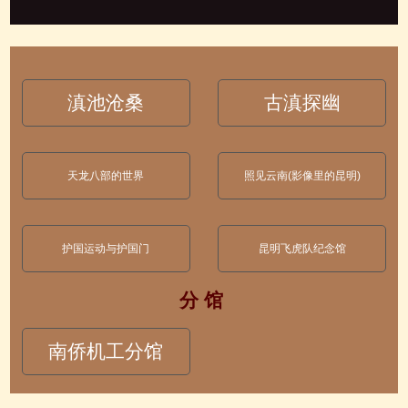
滇池沧桑
古滇探幽
天龙八部的世界
照见云南(影像里的昆明)
护国运动与护国门
昆明飞虎队纪念馆
分 馆
南侨机工分馆