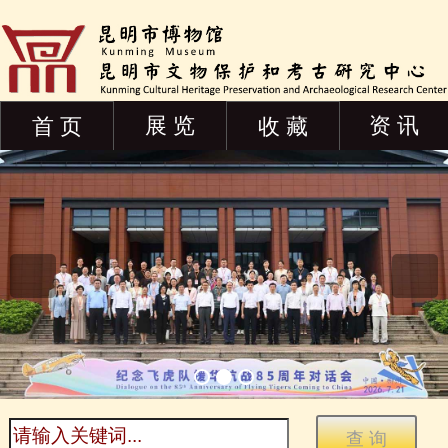
展 览
资 讯
首 页
收 藏