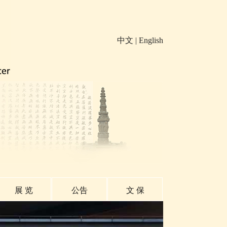
中文
|
English
展 览
公告
文 保