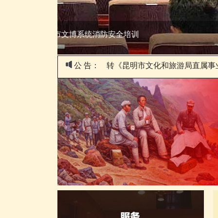
强化文物安全隐患排查能力·严守文物安全红线
公 告：
转《昆明市文化和旅游局直属事业