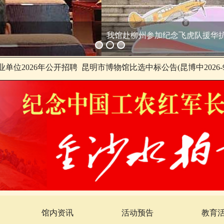
——昆明市文物局开展2026年全市文博系统消防安全培训
单位2026年公开招聘
昆明市博物馆比选中标公告(昆博中2026-9
馆内资讯
活动预告
教育