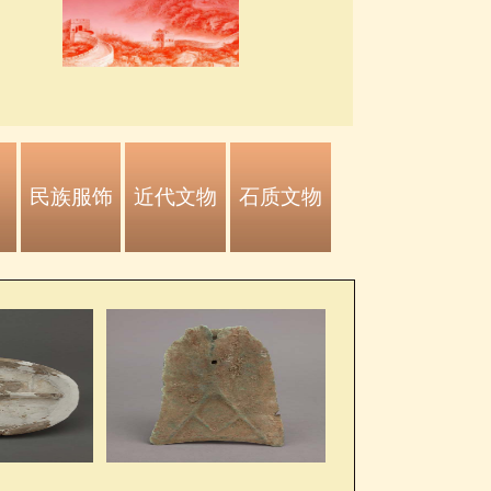
民族服饰
近代文物
石质文物