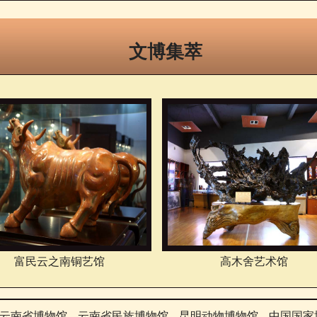
文博集萃
富民云之南铜艺馆
高木舍艺术馆
云南省博物馆
云南省民族博物馆
昆明动物博物馆
中国国家