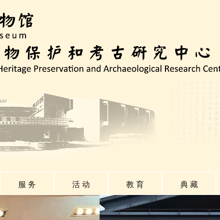
服 务
活 动
教 育
典 藏