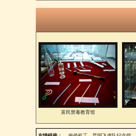
富民禁毒教育馆
友情链接：
南侨机工
昆明飞虎队纪念馆