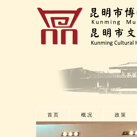
首 页
概 况
政 策