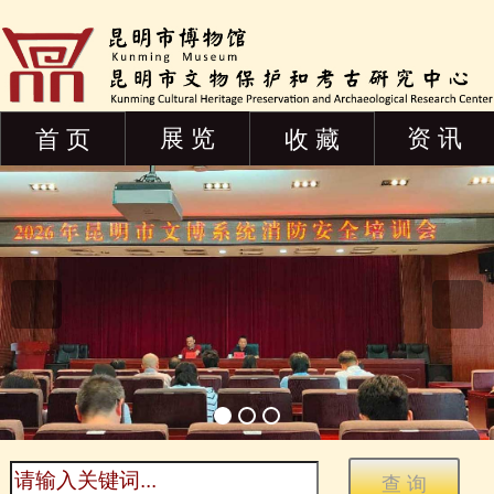
展 览
资 讯
首 页
收 藏