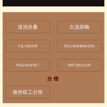
滇池沧桑
古滇探幽
天龙八部的世界
照见云南(影像里的昆明)
护国运动与护国门
昆明飞虎队纪念馆
分 馆
南侨机工分馆