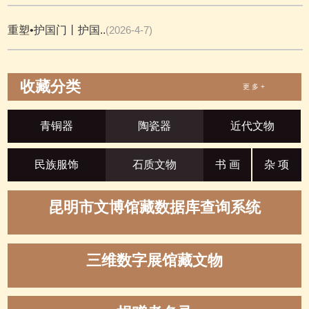
重塑•护国门丨护国..
(2026-4-7)
收藏分类
更 多 +
青铜器
陶瓷器
近代文物
民族服饰
石质文物
书 画
杂 项
昆明市文博馆藏数据库查询系统
三维数字展馆藏文物