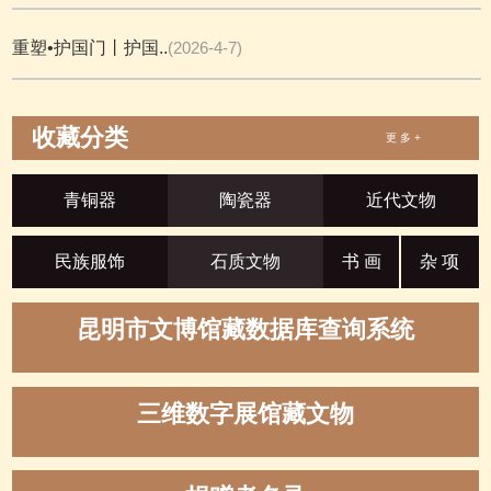
重塑•护国门丨护国..
(2026-4-7)
收藏分类
更 多 +
青铜器
陶瓷器
近代文物
民族服饰
石质文物
书 画
杂 项
昆明市文博馆藏数据库查询系统
三维数字展馆藏文物