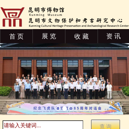
展 览
资 讯
首 页
收 藏