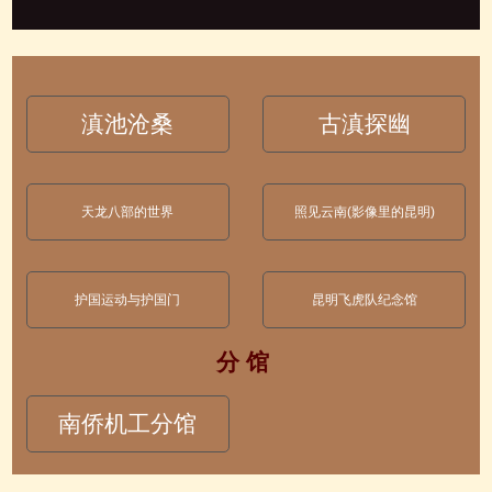
滇池沧桑
古滇探幽
天龙八部的世界
照见云南(影像里的昆明)
护国运动与护国门
昆明飞虎队纪念馆
分 馆
南侨机工分馆