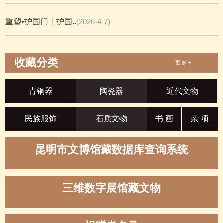
重塑•护国门丨护国..
(2026-4-7)
收藏分类
更 多 +
青铜器
陶瓷器
近代文物
民族服饰
石质文物
书 画
杂 项
昆明市文博馆藏数据库查询系统
三维数字展馆藏文物