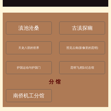
滇池沧桑
古滇探幽
天龙八部的世界
照见云南(影像里的昆明)
护国运动与护国门
昆明飞虎队纪念馆
分 馆
南侨机工分馆