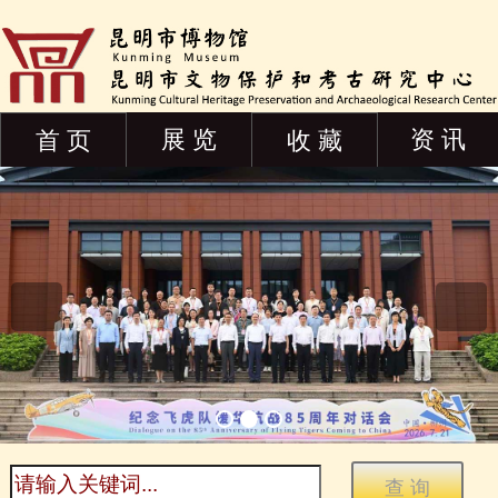
展 览
资 讯
首 页
收 藏