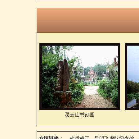
灵云山书刻园
友情链接：
南侨机工
昆明飞虎队纪念馆