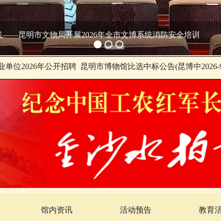
——昆明市文物局开展2026年全市文博系统消防安全培训
单位2026年公开招聘
昆明市博物馆比选中标公告(昆博中2026-9
馆内资讯
活动预告
教育