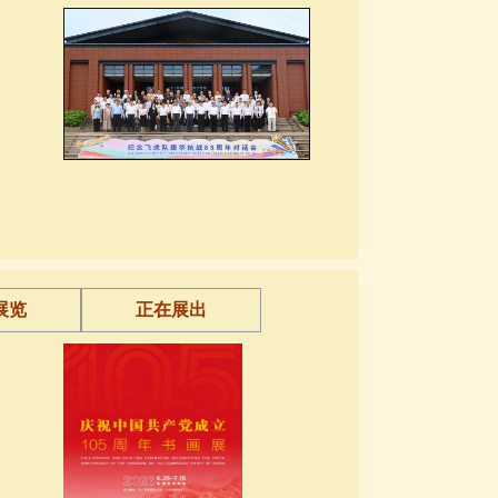
展览
正在展出