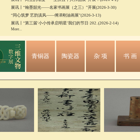
展讯丨“翰墨韶光——名家书画展（之三）”开展(2026-3-30)
“同心筑梦 艺韵滇风——傅泽刚油画展”(2026-3-13)
展讯丨“第三届‘小小传承启明星’我们的节日·202..(2026-2-14)
More...
青铜器
陶瓷器
杂 项
书 画