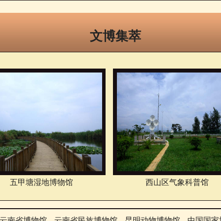
文博集萃
五甲塘湿地博物馆
西山区气象科普馆
云南省博物馆
云南省民族博物馆
昆明动物博物馆
中国国家