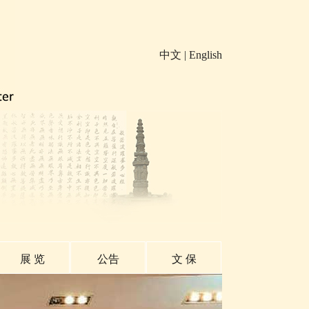
中文
|
English
展 览
公告
文 保