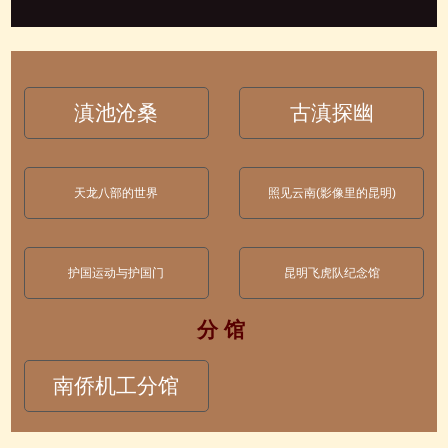
滇池沧桑
古滇探幽
天龙八部的世界
照见云南(影像里的昆明)
护国运动与护国门
昆明飞虎队纪念馆
分 馆
南侨机工分馆