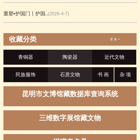
重塑•护国门丨护国..
(2026-4-7)
收藏分类
更 多 +
青铜器
陶瓷器
近代文物
民族服饰
石质文物
书 画
杂 项
昆明市文博馆藏数据库查询系统
三维数字展馆藏文物