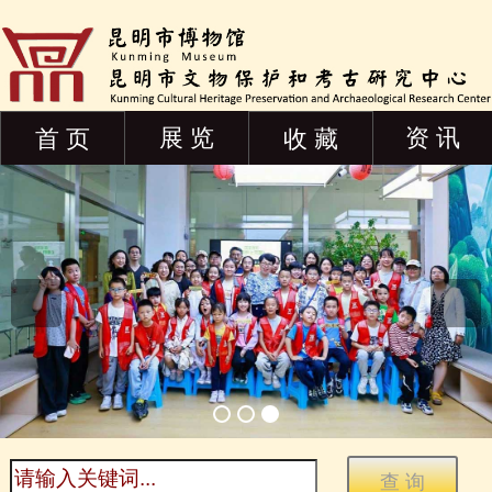
展 览
资 讯
首 页
收 藏