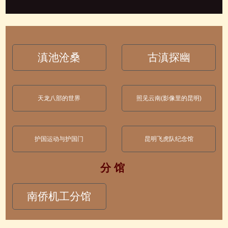
滇池沧桑
古滇探幽
天龙八部的世界
照见云南(影像里的昆明)
护国运动与护国门
昆明飞虎队纪念馆
分 馆
南侨机工分馆