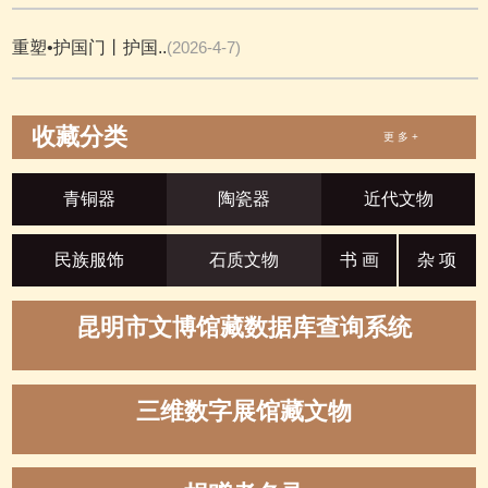
重塑•护国门丨护国..
(2026-4-7)
收藏分类
更 多 +
青铜器
陶瓷器
近代文物
民族服饰
石质文物
书 画
杂 项
昆明市文博馆藏数据库查询系统
三维数字展馆藏文物