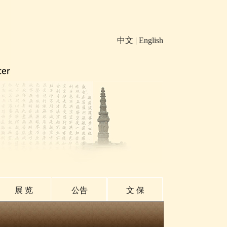
中文
|
English
展 览
公告
文 保