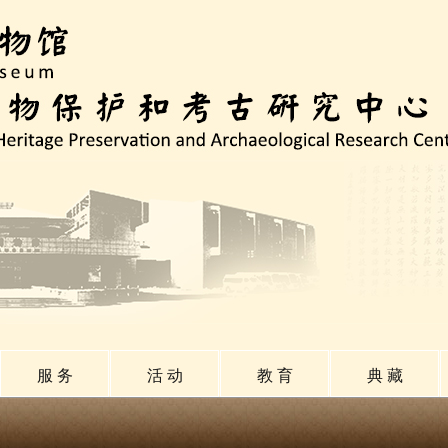
服 务
活 动
教 育
典 藏