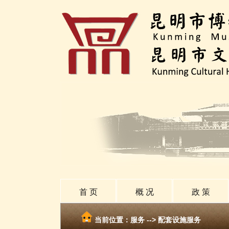
首 页
概 况
政 策
当前位置：服务 --> 配套设施服务