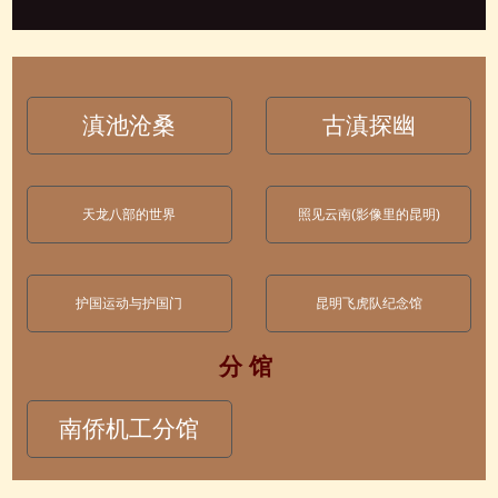
滇池沧桑
古滇探幽
天龙八部的世界
照见云南(影像里的昆明)
护国运动与护国门
昆明飞虎队纪念馆
分 馆
南侨机工分馆