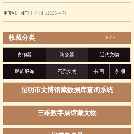
重塑•护国门丨护国..
(2026-4-7)
收藏分类
更 多 +
青铜器
陶瓷器
近代文物
民族服饰
石质文物
书 画
杂 项
昆明市文博馆藏数据库查询系统
三维数字展馆藏文物