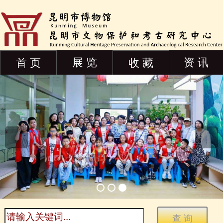
展 览
资 讯
首 页
收 藏