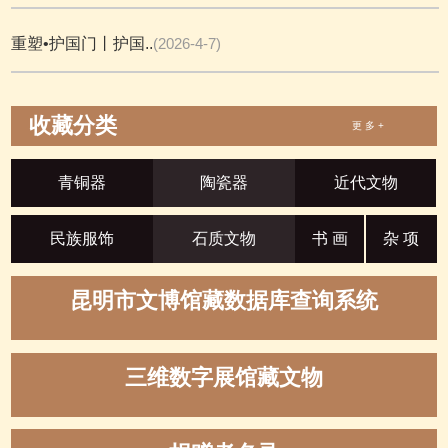
重塑•护国门丨护国..
(2026-4-7)
收藏分类
更 多 +
青铜器
陶瓷器
近代文物
民族服饰
石质文物
书 画
杂 项
昆明市文博馆藏数据库查询系统
三维数字展馆藏文物