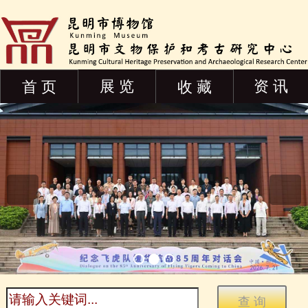
展 览
资 讯
首 页
收 藏