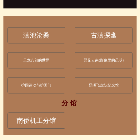
滇池沧桑
古滇探幽
天龙八部的世界
照见云南(影像里的昆明)
护国运动与护国门
昆明飞虎队纪念馆
分 馆
南侨机工分馆