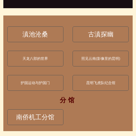
滇池沧桑
古滇探幽
天龙八部的世界
照见云南(影像里的昆明)
护国运动与护国门
昆明飞虎队纪念馆
分 馆
南侨机工分馆