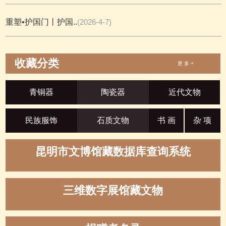
重塑•护国门丨护国..
(2026-4-7)
收藏分类
更 多 +
青铜器
陶瓷器
近代文物
民族服饰
石质文物
书 画
杂 项
昆明市文博馆藏数据库查询系统
三维数字展馆藏文物