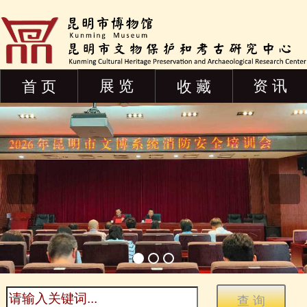
展 览
资 讯
首 页
收 藏