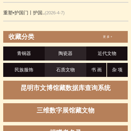
重塑•护国门丨护国..
(2026-4-7)
收藏分类
更 多 +
青铜器
陶瓷器
近代文物
民族服饰
石质文物
书 画
杂 项
昆明市文博馆藏数据库查询系统
三维数字展馆藏文物