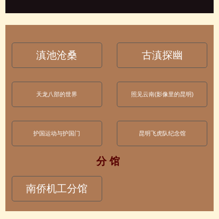
滇池沧桑
古滇探幽
天龙八部的世界
照见云南(影像里的昆明)
护国运动与护国门
昆明飞虎队纪念馆
分 馆
南侨机工分馆