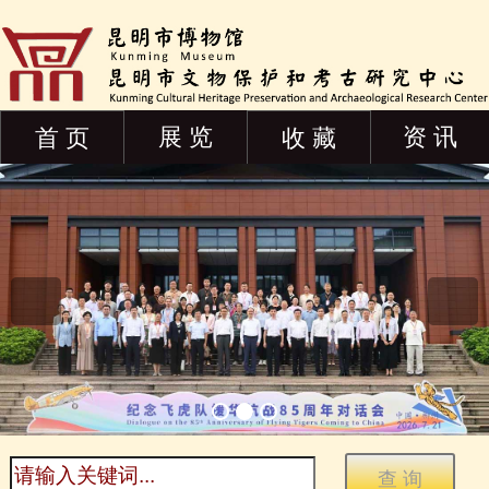
展 览
资 讯
首 页
收 藏