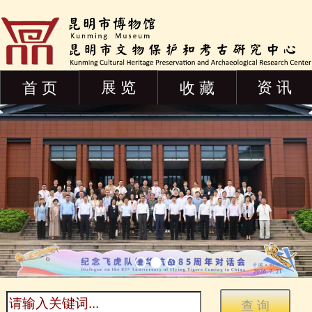
展 览
资 讯
首 页
收 藏