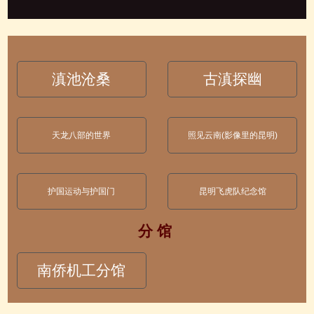
滇池沧桑
古滇探幽
天龙八部的世界
照见云南(影像里的昆明)
护国运动与护国门
昆明飞虎队纪念馆
分 馆
南侨机工分馆