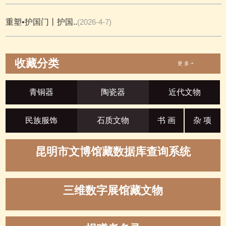
重塑•护国门丨护国..
(2026-4-7)
收藏分类
更 多 +
青铜器
陶瓷器
近代文物
民族服饰
石质文物
书 画
杂 项
昆明市文博馆藏数据库查询系统
三维数字展馆藏文物