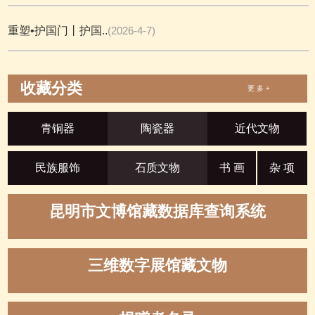
重塑•护国门丨护国..
(2026-4-7)
收藏分类
更 多 +
青铜器
陶瓷器
近代文物
民族服饰
石质文物
书 画
杂 项
昆明市文博馆藏数据库查询系统
三维数字展馆藏文物