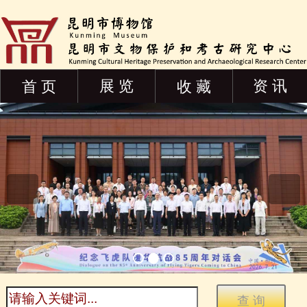
展 览
资 讯
首 页
收 藏