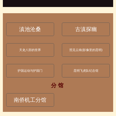
滇池沧桑
古滇探幽
天龙八部的世界
照见云南(影像里的昆明)
护国运动与护国门
昆明飞虎队纪念馆
分 馆
南侨机工分馆