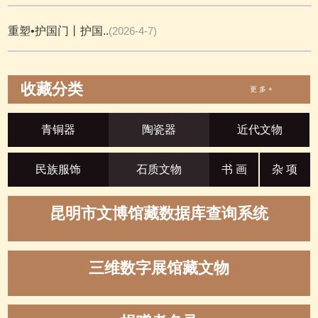
重塑•护国门丨护国..
(2026-4-7)
收藏分类
更 多 +
青铜器
陶瓷器
近代文物
民族服饰
石质文物
书 画
杂 项
昆明市文博馆藏数据库查询系统
三维数字展馆藏文物