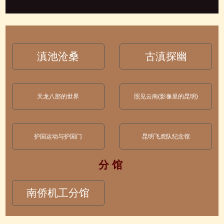
滇池沧桑
古滇探幽
天龙八部的世界
照见云南(影像里的昆明)
护国运动与护国门
昆明飞虎队纪念馆
分 馆
南侨机工分馆