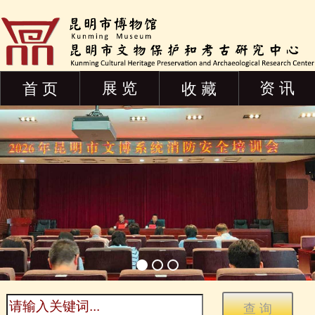
展 览
资 讯
首 页
收 藏