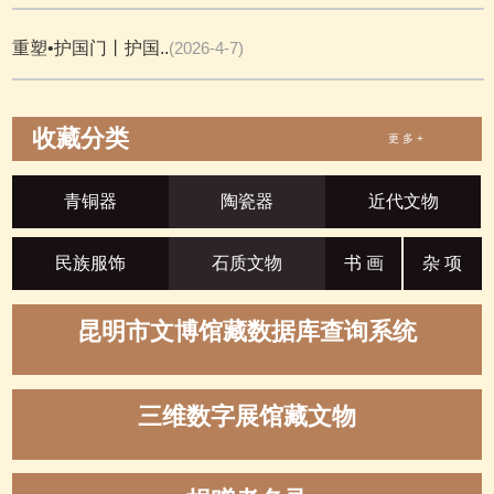
重塑•护国门丨护国..
(2026-4-7)
收藏分类
更 多 +
青铜器
陶瓷器
近代文物
民族服饰
石质文物
书 画
杂 项
昆明市文博馆藏数据库查询系统
三维数字展馆藏文物