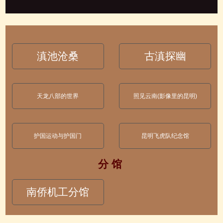
滇池沧桑
古滇探幽
天龙八部的世界
照见云南(影像里的昆明)
护国运动与护国门
昆明飞虎队纪念馆
分 馆
南侨机工分馆