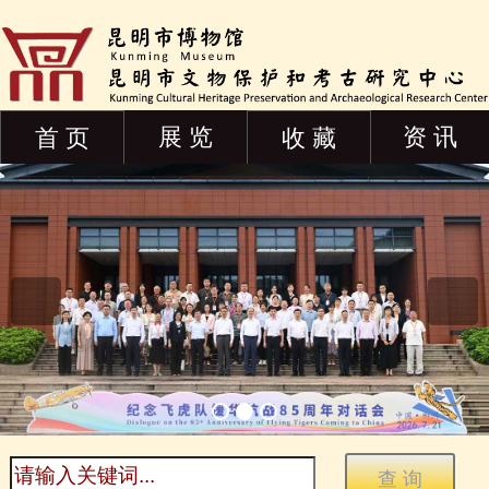
展 览
资 讯
首 页
收 藏