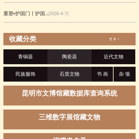
重塑•护国门丨护国..
(2026-4-7)
收藏分类
更 多 +
青铜器
陶瓷器
近代文物
民族服饰
石质文物
书 画
杂 项
昆明市文博馆藏数据库查询系统
三维数字展馆藏文物