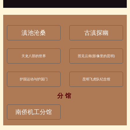
滇池沧桑
古滇探幽
天龙八部的世界
照见云南(影像里的昆明)
护国运动与护国门
昆明飞虎队纪念馆
分 馆
南侨机工分馆