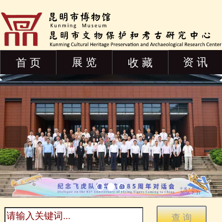
展 览
资 讯
首 页
收 藏