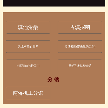
滇池沧桑
古滇探幽
天龙八部的世界
照见云南(影像里的昆明)
护国运动与护国门
昆明飞虎队纪念馆
分 馆
南侨机工分馆