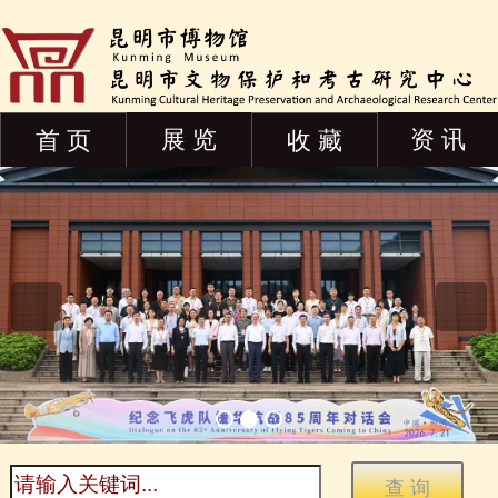
展 览
资 讯
首 页
收 藏