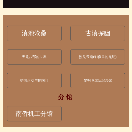
滇池沧桑
古滇探幽
天龙八部的世界
照见云南(影像里的昆明)
护国运动与护国门
昆明飞虎队纪念馆
分 馆
南侨机工分馆