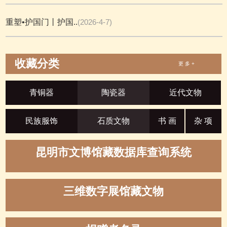
重塑•护国门丨护国..
(2026-4-7)
收藏分类
更 多 +
青铜器
陶瓷器
近代文物
民族服饰
石质文物
书 画
杂 项
昆明市文博馆藏数据库查询系统
三维数字展馆藏文物