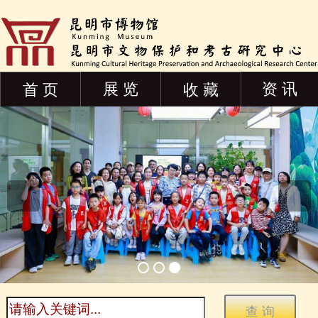
展 览
资 讯
首 页
收 藏