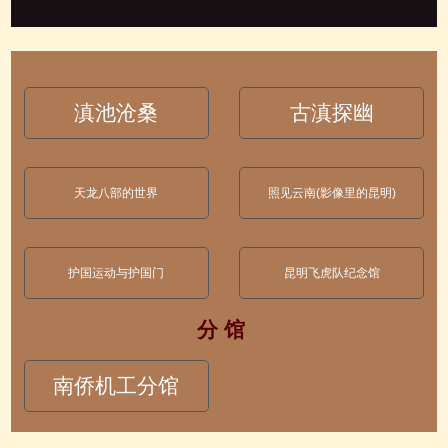
滇池沧桑
古滇探幽
天龙八部的世界
照见云南(影像里的昆明)
护国运动与护国门
昆明飞虎队纪念馆
分 馆
南侨机工分馆