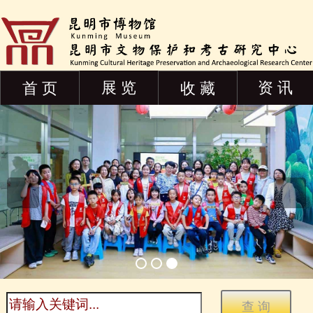
展 览
资 讯
首 页
收 藏