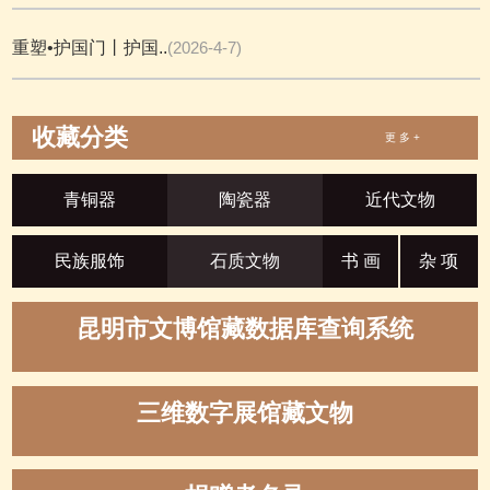
重塑•护国门丨护国..
(2026-4-7)
收藏分类
更 多 +
青铜器
陶瓷器
近代文物
民族服饰
石质文物
书 画
杂 项
昆明市文博馆藏数据库查询系统
三维数字展馆藏文物